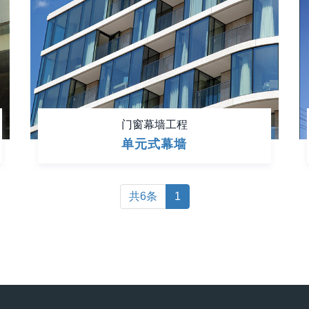
门窗幕墙工程
单元式幕墙
共6条
1